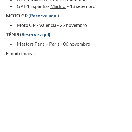
GP F1 Espanha-
Madrid
– 13 setembro
MOTO GP (
Reserve aqui
)
Moto GP -
Valência
- 29 novembro
TÉNIS (
Reserve aqui
)
Masters Paris –
Paris
- 06 novembro
E muito mais ....
Circuito 2027 - O MELHOR da
TAILÂNDIA