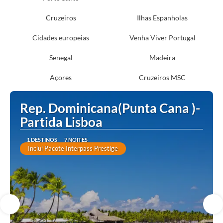
Cruzeiros
Ilhas Espanholas
Cidades europeias
Venha Viver Portugal
Senegal
Madeira
Açores
Cruzeiros MSC
Rep. Dominicana(Punta Cana )-
Partida Lisboa
1 DESTINOS
7 NOITES
Inclui Pacote Interpass Prestige