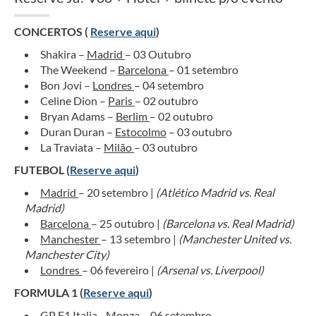
CONCERTOS (
Reserve aqui
)
Shakira –
Madrid
– 03 Outubro
The Weekend –
Barcelona
– 01 setembro
Bon Jovi –
Londres
– 04 setembro
Celine Dion –
Paris
– 02 outubro
Bryan Adams –
Berlim
– 02 outubro
Duran Duran –
Estocolmo
– 03 outubro
La Traviata –
Milão
– 03 outubro
FUTEBOL (
Reserve aqui
)
Madrid
– 20 setembro |
(Atlético Madrid vs. Real
Madrid)
Barcelona
– 25 outubro |
(Barcelona vs. Real Madrid)
Manchester
– 13 setembro |
(Manchester United vs.
Manchester City)
Londres
– 06 fevereiro |
(Arsenal vs. Liverpool)
FORMULA 1 (
Reserve aqui
)
GP F1 Italia -
Monza
– 06 setembro