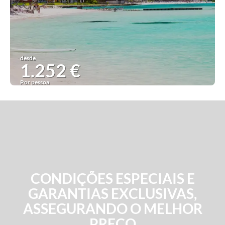
desde
1.252 €
Por pessoa
Ver ideia
CONDIÇÕES ESPECIAIS E
GARANTIAS EXCLUSIVAS,
ASSEGURANDO O MELHOR
PREÇO