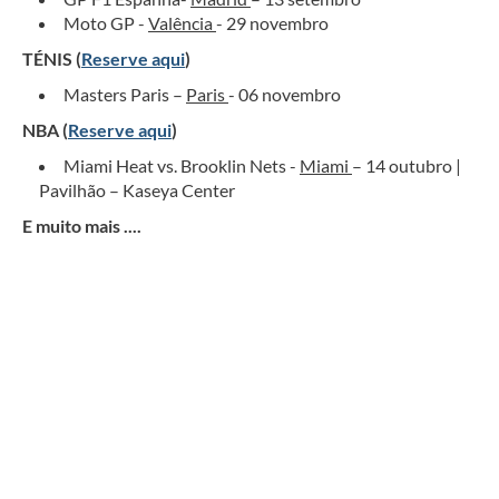
Moto GP -
Valência
- 29 novembro
TÉNIS (
Reserve aqui
)
Masters Paris –
Paris
- 06 novembro
NBA (
Reserve aqui
)
Miami Heat vs. Brooklin Nets -
Miami
– 14 outubro |
Pavilhão – Kaseya Center
E muito mais ....
Circuito 2027 - O MELHOR da