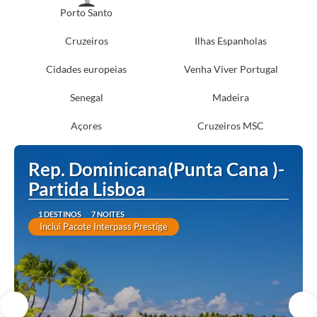
Porto Santo
Cruzeiros
Ilhas Espanholas
Cidades europeias
Venha Viver Portugal
Senegal
Madeira
Açores
Cruzeiros MSC
Rep. Dominicana(Punta Cana )-
Partida Lisboa
1 DESTINOS
7 NOITES
Inclui Pacote Interpass Prestige