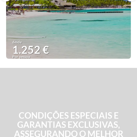
desde
1.252 €
Por pessoa
Ver ideia
CONDIÇÕES ESPECIAIS E
GARANTIAS EXCLUSIVAS,
ASSEGURANDO O MELHOR