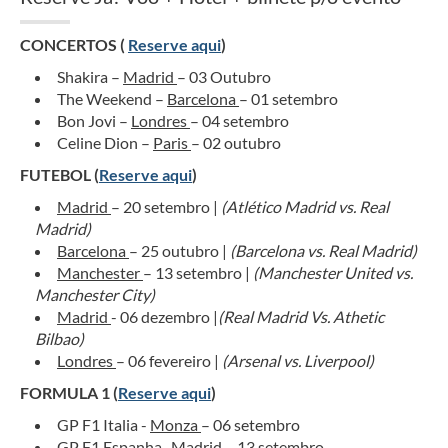
CONCERTOS (
Reserve aqui
)
Shakira –
Madrid
– 03 Outubro
The Weekend –
Barcelona
– 01 setembro
Bon Jovi –
Londres
– 04 setembro
Celine Dion –
Paris
– 02 outubro
FUTEBOL (
Reserve aqui
)
Madrid
– 20 setembro |
(Atlético Madrid vs. Real
Madrid)
Barcelona
– 25 outubro |
(Barcelona vs. Real Madrid)
Manchester
– 13 setembro |
(Manchester United vs.
Manchester City)
Madrid
- 06 dezembro |
(Real Madrid Vs. Athetic
Bilbao)
Londres
– 06 fevereiro |
(Arsenal vs. Liverpool)
FORMULA 1 (
Reserve aqui
)
GP F1 Italia -
Monza
– 06 setembro
GP F1 Espanha-
Madrid
– 13 setembro