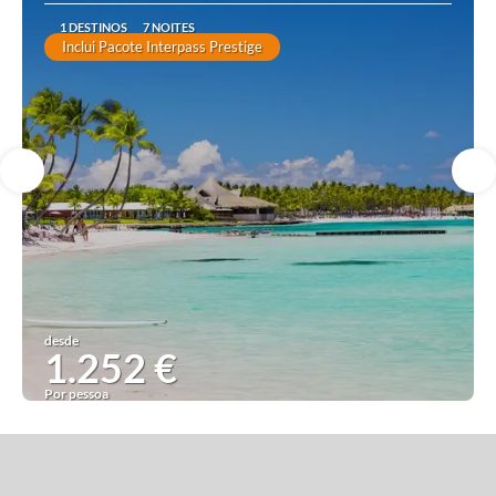
1 DESTINOS
7 NOITES
Inclui Pacote Interpass Prestige
desde
1.252 €
Por pessoa
Ver ideia