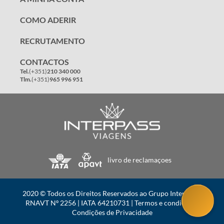
COMO ADERIR
RECRUTAMENTO
CONTACTOS
Tel.
(+351)
210 340 000
Tlm.
(+351)
965 996 951
livro de reclamaçoes
2020 © Todos os Direitos Reservados ao Grupo Interpass |
CASHBACK
RNAVT Nº 2256 | IATA 64210731 |
Termos e condições
|
0 €
Condições de Privacidade