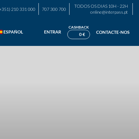
TODOS OS DIAS 10H - 22H
+351) 210 331 000
707 300 700
online@interpass.pt
CASHBACK
ESPAÑOL
ENTRAR
CONTACTE-NOS
0 €