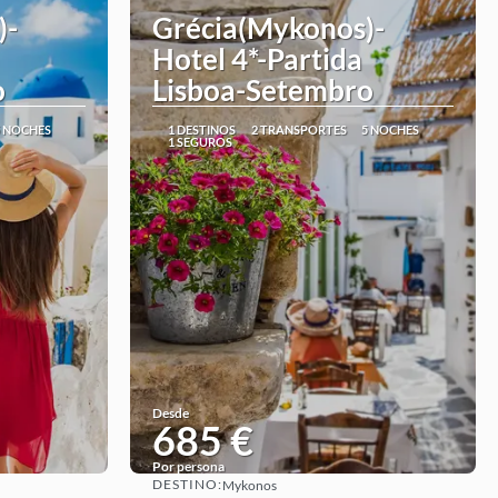
)-
Grécia(Mykonos)-
Hotel 4*-Partida
o
Lisboa-Setembro
5 NOCHES
1 DESTINOS
2 TRANSPORTES
5 NOCHES
1 SEGUROS
Desde
685 €
Por persona
DESTINO:
Mykonos
Ver