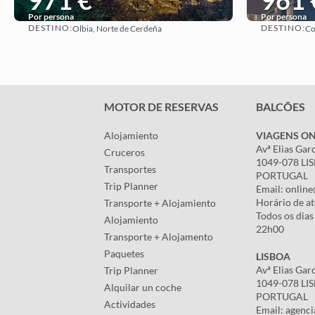
971 €
961 
Por persona
Por persona
DESTINO:
DESTINO:
Olbia, Norte de Cerdeña
Co
Ver
MOTOR DE RESERVAS
BALCÕES
Alojamiento
VIAGENS ON
Avª Elias Gar
Cruceros
1049-078 LI
Transportes
PORTUGAL
Trip Planner
Email: online
Horário de a
Transporte + Alojamiento
Todos os dias
Alojamiento
22h00
Transporte + Alojamento
Paquetes
LISBOA
Avª Elias Gar
Trip Planner
1049-078 LI
Alquilar un coche
PORTUGAL
Actividades
Email: agenci