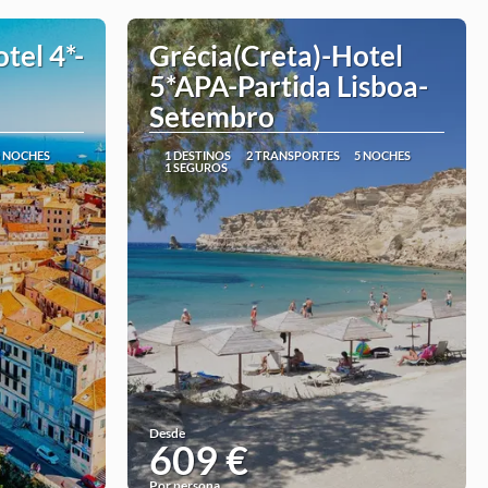
tel 4*-
Grécia(Creta)-Hotel
5*APA-Partida Lisboa-
Setembro
5 NOCHES
1 DESTINOS
2 TRANSPORTES
5 NOCHES
1 SEGUROS
Desde
609 €
Por persona