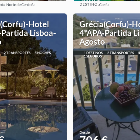
DESTINO:
bia, Norte de Cerdeña
Corfu
Ver
Ver
(Corfu)-Hotel
Grécia(Corfu)-H
Partida Lisboa-
4*APA-Partida L
o
Agosto
2 TRANSPORTES
5 NOCHES
1 DESTINOS
2 TRANSPORTES
1 SEGUROS
Desde