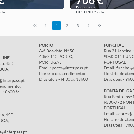
€
706 €
Por persona
DESTINO:
rfu
Corfu
Ver
Ver
1
2
3
PORTO
FUNCHAL
Avª Boavista, Nº 50
Rua 31 Janeiro 
4050-112 PORTO,
9050-011 FUN
LINE
PORTUGAL
PORTUGAL
cia, 45D
Email: porto@interpass.pt
Email: funchal@
SBOA,
Horário de atendimento:
Horário de aten
Dias úteis - 9h00 às 18h00
Dias úteis - 9h0
@interpass.pt
tendimento:
PONTA DELGA
 - 10h00 às
Rua Bento José 
9500-772 PON
PORTUGAL
Email: acores@i
cia, 45D
Horário de aten
SBOA,
Dias úteis - 9h0
a@interpass.pt