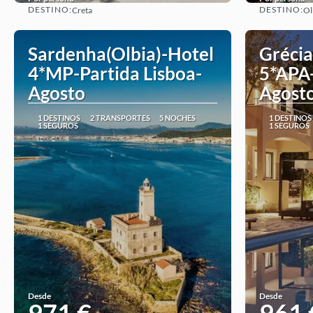
DESTINO:
DESTINO:
Creta
Ol
Ver
Sardenha(Olbia)-Hotel
Grécia
4*MP-Partida Lisboa-
5*APA-
Agosto
Agost
1 DESTINOS
2 TRANSPORTES
5 NOCHES
1 DESTINOS
1 SEGUROS
1 SEGUROS
Desde
Desde