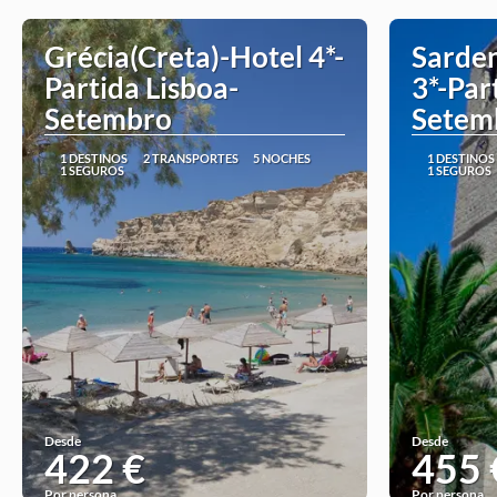
Grécia(Creta)-Hotel 4*-
Sarden
Partida Lisboa-
3*-Par
Setembro
Setem
1 DESTINOS
2 TRANSPORTES
5 NOCHES
1 DESTINOS
1 SEGUROS
1 SEGUROS
Desde
Desde
422 €
455 
Por persona
Por persona