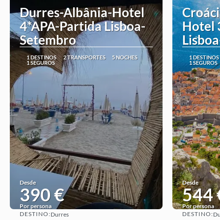
Durres-Albânia-Hotel
Croáci
4*APA-Partida Lisboa-
Hotel 
Setembro
Lisbo
1 DESTINOS
2 TRANSPORTES
5 NOCHES
1 DESTINOS
1 SEGUROS
1 SEGUROS
Desde
Desde
390 €
544 
Por persona
Por persona
DESTINO:
DESTINO:
Durres
Du
Ver