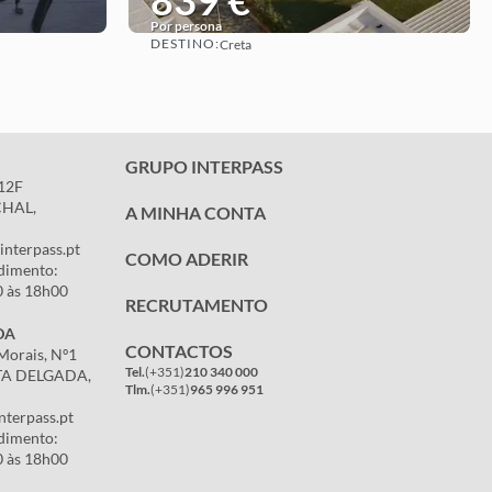
839 €
Por persona
DESTINO:
Creta
Ver
GRUPO INTERPASS
,12F
CHAL,
A MINHA CONTA
interpass.pt
COMO ADERIR
dimento:
0 às 18h00
RECRUTAMENTO
DA
CONTACTOS
Morais, Nº1
Tel.
(+351)
210 340 000
TA DELGADA,
Tlm.
(+351)
965 996 951
nterpass.pt
dimento:
0 às 18h00