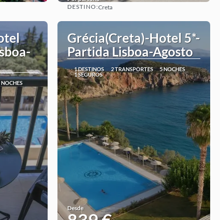
DESTINO:
Creta
Ver
otel
Grécia(Creta)-Hotel 5*-
isboa-
Partida Lisboa-Agosto
1 DESTINOS
2 TRANSPORTES
5 NOCHES
1 SEGUROS
5 NOCHES
Desde