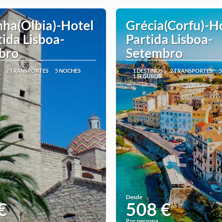
ha(Olbia)-Hotel
Grécia(Corfu)-Ho
tida Lisboa-
Partida Lisboa-
bro
Setembro
2 TRANSPORTES
5 NOCHES
1 DESTINOS
2 TRANSPORTES
1 SEGUROS
Desde
€
508 €
Por persona