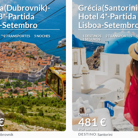
a(Dubrovnik)-
Grécia(Santorini
3*-Partida
Hotel 4*-Partida
a-Setembro
Lisboa-Setembr
2 TRANSPORTES
5 NOCHES
1 DESTINOS
2 TRANSPORTES
1 SEGUROS
Desde
€
481 €
Por persona
DESTINO:
brovnik
Santorini
Ver
Ver