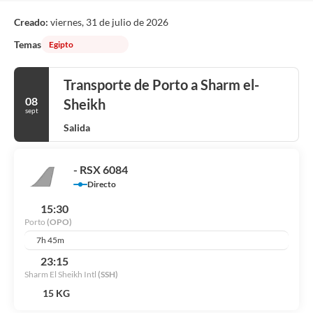
Creado:
viernes, 31 de julio de 2026
Temas
Egipto
Transporte de Porto a Sharm el-
08
Sheikh
sept
Salida
- RSX 6084
Directo
15:30
Porto
(OPO)
7h 45m
23:15
Sharm El Sheikh Intl
(SSH)
15 KG