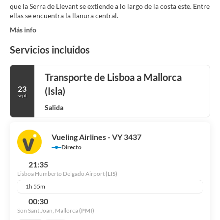
que la Serra de Llevant se extiende a lo largo de la costa este. Entre
ellas se encuentra la llanura central.
Más info
Servicios incluidos
Transporte de Lisboa a Mallorca
23
(Isla)
sept
Salida
Vueling Airlines - VY 3437
Directo
21:35
Lisboa Humberto Delgado Airport
(LIS)
1h 55m
00:30
Son Sant Joan, Mallorca
(PMI)