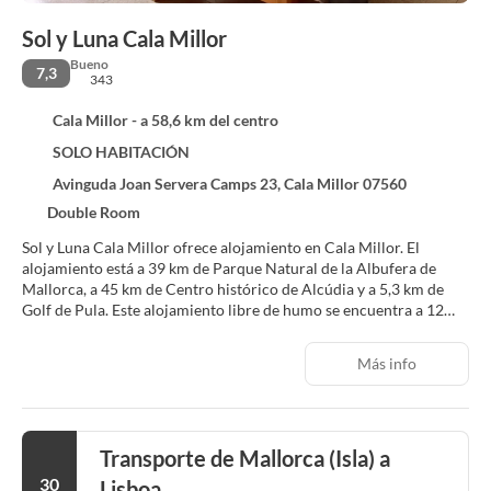
Sol y Luna Cala Millor
Bueno
7,3
343
Cala Millor - a 58,6 km del centro
SOLO HABITACIÓN
Avinguda Joan Servera Camps 23, Cala Millor 07560
Double Room
Sol y Luna Cala Millor ofrece alojamiento en Cala Millor. El
alojamiento está a 39 km de Parque Natural de la Albufera de
Mallorca, a 45 km de Centro histórico de Alcúdia y a 5,3 km de
Golf de Pula. Este alojamiento libre de humo se encuentra a 12
min a pie de Playa de Cala Millor. Las habitaciones de este
alojamiento tienen baño privado y wifi gratis. Algunas de las
Más info
habitaciones también tienen balcón. Cuevas del Drach está a 11
km del alojamiento. El aeropuerto (Aeropuerto de Palma de
Mallorca - Son Sant Joan) está a 69 km.
Transporte de Mallorca (Isla) a
30
Lisboa