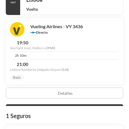
sept
Vuelta
Vueling Airlines - VY 3436
Directo
19:50
Son Sant Joan, Mallorca
(PMI)
2h 10m
21:00
Lisboa Humberto Delgado Airport
(LIS)
Basic
Detalles
1 Seguros