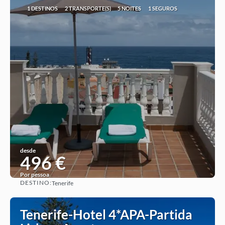
1 DESTINOS
2 TRANSPORTE(S)
5 NOITES
1 SEGUROS
desde
496 €
Por pessoa
DESTINO:
Tenerife
Ver ideia
Tenerife-Hotel 4*APA-Partida