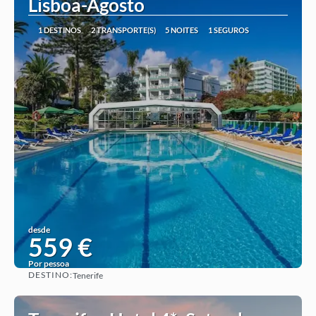
Lisboa-Agosto
1 DESTINOS
2 TRANSPORTE(S)
5 NOITES
1 SEGUROS
desde
559 €
Por pessoa
DESTINO:
Tenerife
Ver ideia