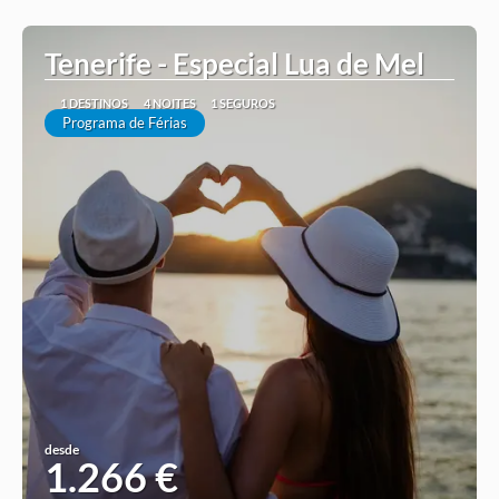
Ver ideia
Tenerife - Especial Lua de Mel
1 DESTINOS
4 NOITES
1 SEGUROS
Programa de Férias
desde
1.266 €