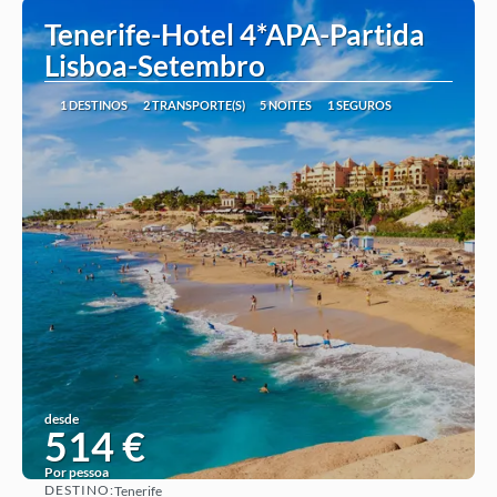
Tenerife-Hotel 4*APA-Partida
Lisboa-Setembro
1 DESTINOS
2 TRANSPORTE(S)
5 NOITES
1 SEGUROS
desde
514 €
Por pessoa
DESTINO:
Tenerife