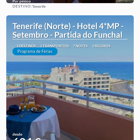
Por pessoa
DESTINO:
Tenerife
Ver ideia
Tenerife (Norte) - Hotel 4*MP -
Setembro - Partida do Funchal
1 DESTINOS
2 TRANSPORTE(S)
7 NOITES
1 SEGUROS
Programa de Férias
desde