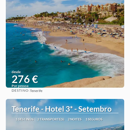
desde
276 €
Por pessoa
DESTINO:
Tenerife
Ver ideia
Tenerife - Hotel 3* - Setembro
1 DESTINOS
2 TRANSPORTE(S)
2 NOITES
1 SEGUROS