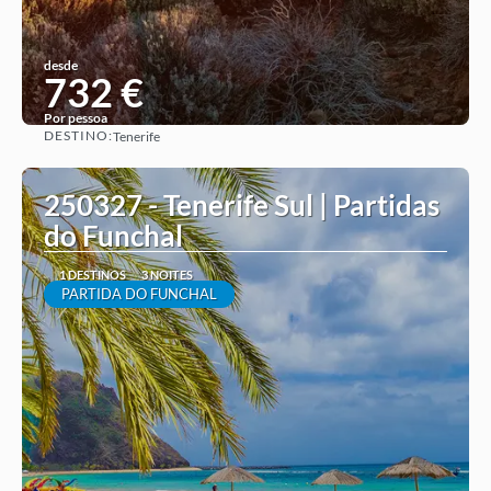
desde
732 €
Por pessoa
DESTINO:
Tenerife
Ver ideia
250327 - Tenerife Sul | Partidas
do Funchal
1 DESTINOS
3 NOITES
PARTIDA DO FUNCHAL