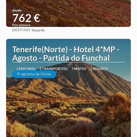
desde
762 €
Por pessoa
DESTINO:
Tenerife
Ver ideia
Tenerife(Norte) - Hotel 4*MP -
Agosto - Partida do Funchal
1 DESTINOS
2 TRANSPORTE(S)
7 NOITES
1 SEGUROS
Programa de Férias