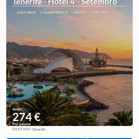
Tenerife - Hotel 4*- Setembro
1 DESTINOS
2 TRANSPORTE(S)
2 NOITES
1 SEGUROS
desde
274 €
Por pessoa
DESTINO:
Tenerife
Ver ideia