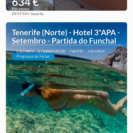
634 €
Por pessoa
DESTINO:
Tenerife
Ver ideia
Tenerife (Norte) - Hotel 3*APA -
Setembro - Partida do Funchal
1 DESTINOS
2 TRANSPORTE(S)
7 NOITES
1 SEGUROS
Programa de Férias