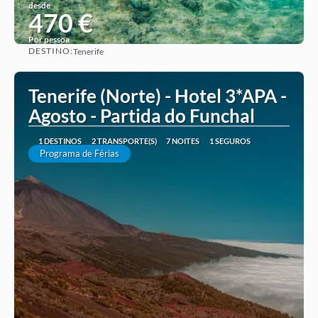
desde
470 €
Por pessoa
DESTINO:
Tenerife
Ver ideia
Tenerife (Norte) - Hotel 3*APA -
Agosto - Partida do Funchal
1 DESTINOS
2 TRANSPORTE(S)
7 NOITES
1 SEGUROS
Programa de Férias