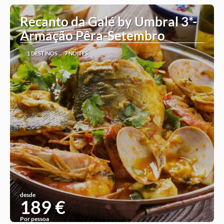
Recanto da Galé by Umbral 3*-
Armação Pêra-Setembro
1 DESTINOS
7 NOITES
desde
189 €
Por pessoa