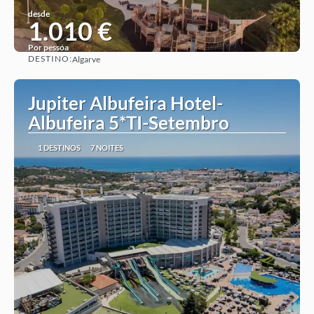
desde
1.010 €
Por pessoa
DESTINO:
Algarve
Ver ideia
Jupiter Albufeira Hotel-
Albufeira 5*TI-Setembro
1 DESTINOS
7 NOITES