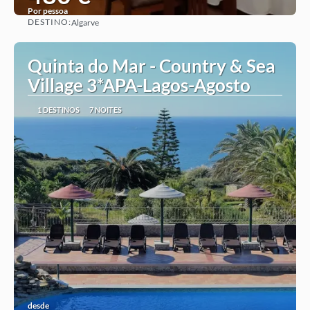
Por pessoa
DESTINO:
Algarve
Ver ideia
Quinta do Mar - Country & Sea
Village 3*APA-Lagos-Agosto
1 DESTINOS
7 NOITES
desde