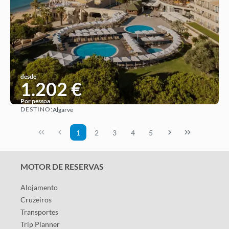
desde
1.202 €
Por pessoa
DESTINO:
Algarve
Ver ideia
1
2
3
4
5
MOTOR DE RESERVAS
Alojamento
Cruzeiros
Transportes
Trip Planner