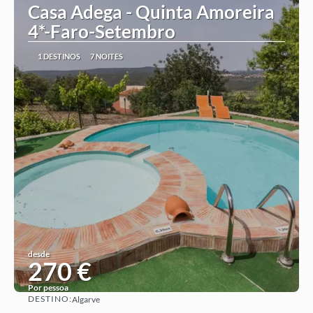
Casa Adega - Quinta Amoreira
4*-Faro-Setembro
1 DESTINOS
7 NOITES
desde
270 €
Por pessoa
DESTINO:
Algarve
Ver ideia