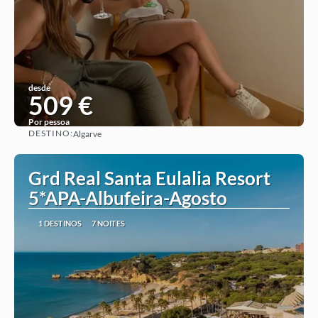
desde
509 €
Por pessoa
DESTINO:
Algarve
Ver ideia
Grd Real Santa Eulalia Resort
5*APA-Albufeira-Agosto
1 DESTINOS
7 NOITES