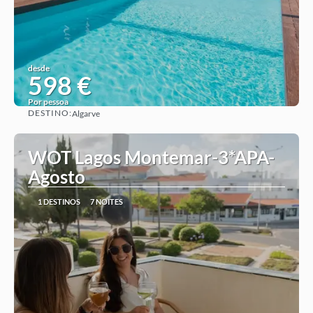
desde
598 €
Por pessoa
DESTINO:
Algarve
Ver ideia
WOT Lagos Montemar-3*APA-
Agosto
1 DESTINOS
7 NOITES