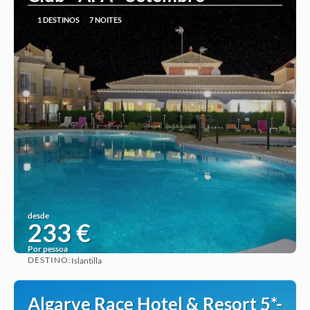
1 DESTINOS
7 NOITES
desde
233 €
Por pessoa
DESTINO:
Islantilla
Ver ideia
Algarve Race Hotel & Resort 5*-