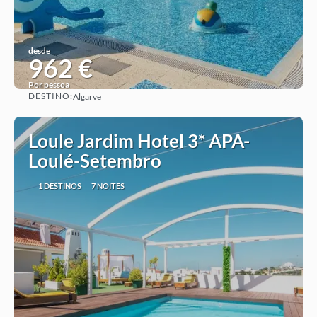
desde
962 €
Por pessoa
DESTINO:
Algarve
Ver ideia
Loule Jardim Hotel 3* APA-
Loulé-Setembro
1 DESTINOS
7 NOITES