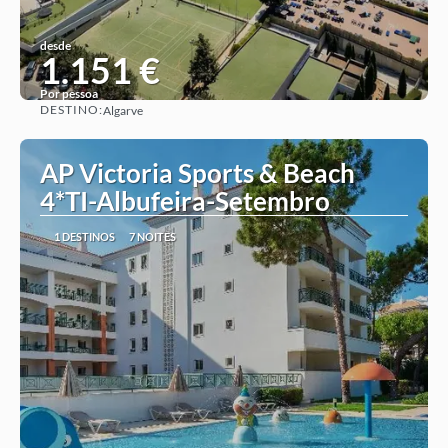
desde
1.151 €
Por pessoa
DESTINO:
Algarve
Ver ideia
AP Victoria Sports & Beach
4*TI-Albufeira-Setembro
1 DESTINOS
7 NOITES