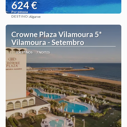
624 €
Por pessoa
DESTINO:
Algarve
Ver ideia
Crowne Plaza Vilamoura 5*
Vilamoura - Setembro
1 DESTINOS
7 NOITES