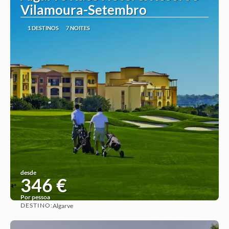
Vilamoura-Setembro
1 DESTINOS
7 NOITES
desde
346 €
Por pessoa
DESTINO:
Algarve
Ver ideia