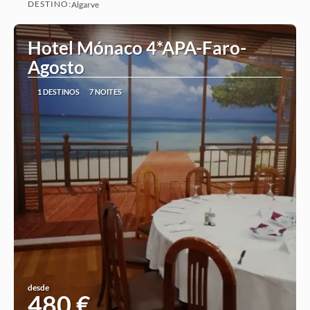
DESTINO:
Algarve
Ver ideia
Hotel Mónaco 4*APA-Faro-
Agosto
1 DESTINOS
7 NOITES
desde
480 €