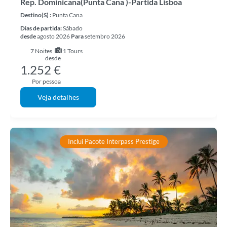
Rep. Dominicana(Punta Cana )-Partida Lisboa
Destino(s) :
Punta Cana
Dias de partida:
Sábado
desde
agosto 2026
Para
setembro 2026
7
Noites
1 Tours
desde
1.252 €
Por pessoa
Veja detalhes
Inclui Pacote Interpass Prestige