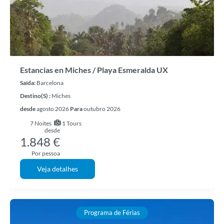
Estancias en Miches / Playa Esmeralda UX
Saída:
Barcelona
Destino(s) :
Miches
desde
agosto 2026
Para
outubro 2026
7
Noites
1 Tours
desde
1.848 €
Por pessoa
Veja detalhes
Programa de Férias