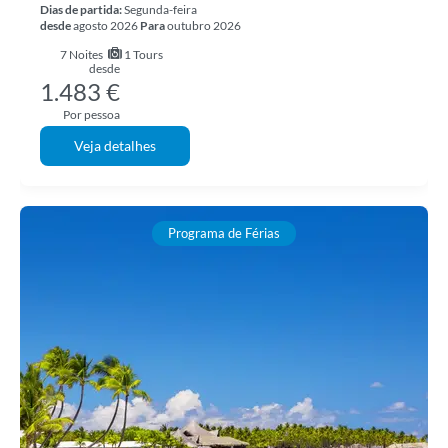
Dias de partida:
Segunda-feira
desde
agosto 2026
Para
outubro 2026
7
Noites
1 Tours
desde
1.483 €
Por pessoa
Veja detalhes
Programa de Férias