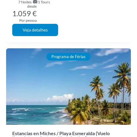
7
Noites
1 Tours
desde
1.059 €
Por pessoa
Veja detalhes
Programa de Férias
Estancias en Miches / Playa Esmeralda (Vuelo