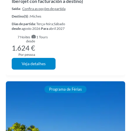
Iberojet con facturación a destino)
Saída:
Confira as opções de partida
Destino(s) :
Miches
Dias de partida:
Terça-feira;Sábado
desde
agosto 2026
Para
abril 2027
7
Noites
1 Tours
desde
1.624 €
Por pessoa
Veja detalhes
Programa de Férias