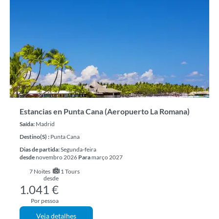
Estancias en Punta Cana (Aeropuerto La Romana)
Saída:
Madrid
Destino(s) :
Punta Cana
Dias de partida:
Segunda-feira
desde
novembro 2026
Para
março 2027
7
Noites
1 Tours
desde
1.041 €
Por pessoa
Veja detalhes