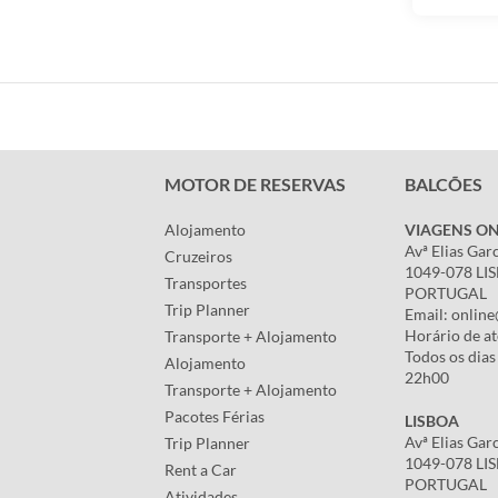
MOTOR DE RESERVAS
BALCÕES
Alojamento
VIAGENS ON
Avª Elias Gar
Cruzeiros
1049-078 LI
Transportes
PORTUGAL
Trip Planner
Email: online
Horário de a
Transporte + Alojamento
Todos os dias
Alojamento
22h00
Transporte + Alojamento
Pacotes Férias
LISBOA
Avª Elias Gar
Trip Planner
1049-078 LI
Rent a Car
PORTUGAL
Atividades