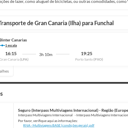
ções de lazer, como aluguel de bicicletas, ou outras comodidades, como 
comum, salão de baile e máquina automática de vendas.
casa em um de nossos 67 quartos com ar-condicionado, frigobares e TVs 
Transporte de Gran Canaria (Ilha) para Funchal
ais para a sua diversão. Os banheiros privativos possuem banheiras e bid
os Canteras oferece aos hóspedes deliciosas opções de refeição no um re
0h30, e nos fins de semana, entre 7h30 e 11h, mediante uma taxa.
Binter Canarias
1 escala
es presentes incluem jornais de cortesia no saguão, serviço de lavander
16:15
19:25
3h 10m
 metros quadrados, contendo espaço para conferência e sala de reunião, 
Gran Canaria
(LPA)
Porto Santo
(PXO)
. Serviço de traslado de/para o aeroporto está disponível por uma sobre
alhes
os
Seguro (Interpass Multiviagens Internacional) - Região (Europe)
Interpass Multiviagens Internacional
-
Interpass Multiviagens Internacion
Por favor, verifique aqui as informações:
RNA - Multiviagens BASE (condições gerais).pdf