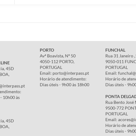
PORTO
FUNCHAL
Avª Boavista, Nº 50
Rua 31 Janeiro 
4050-112 PORTO,
9050-011 FUN
LINE
PORTUGAL
PORTUGAL
cia, 45D
Email: porto@interpass.pt
Email: funchal@
SBOA,
Horário de atendimento:
Horário de aten
Dias úteis - 9h00 às 18h00
Dias úteis - 9h0
@interpass.pt
tendimento:
PONTA DELGA
 - 10h00 às
Rua Bento José 
9500-772 PON
PORTUGAL
Email: acores@i
cia, 45D
Horário de aten
SBOA,
Dias úteis - 9h0