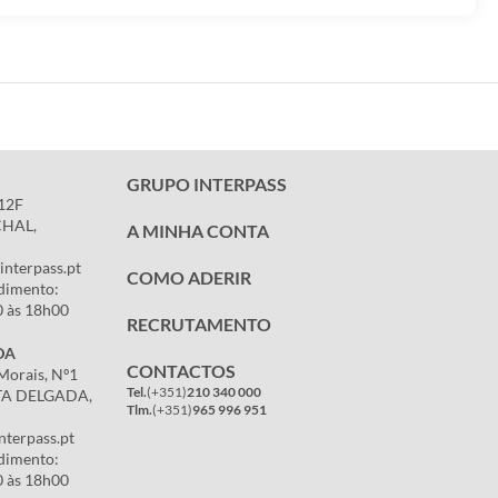
GRUPO INTERPASS
,12F
CHAL,
A MINHA CONTA
interpass.pt
COMO ADERIR
dimento:
0 às 18h00
RECRUTAMENTO
DA
CONTACTOS
Morais, Nº1
Tel.
(+351)
210 340 000
TA DELGADA,
Tlm.
(+351)
965 996 951
nterpass.pt
dimento:
0 às 18h00