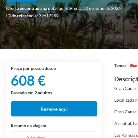
Oferta encontrada na data:
quinta-feira, 30 de julho de 2026
ID de referência:
39617289
Temas
Ilha
preço por pessoa desde
608 €
Descriçã
Gran Canaria
Baseado em 2 adultos
Localizada n
Reserve aqui
Gran Canaria
A capital, L
Resumo da viagem
Las Palmas d
2 Adultos