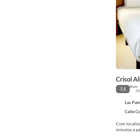
Crisol A
Bom
7,5
75
Las Palma
Calle Col
Com localiza