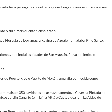
ariedade de paisagens encontradas, com longas praias e dunas de areia
anto o sul é mais quente e ensolarado.
, a Floresta de Doramas, a Ravina de Azuaje, Tamadaba, Pino Santo,
lomas, que inclui as cidades de San Agustín, Playa del Inglés e
lha.
ades de Puerto Rico e Puerto de Mogán, uma vila conhecida como
 com mais de 350 cavidades de armazenamento, a Caverna Pintada de
nicos Jardín Canario (em Tafira Alta) e Cactualdea (em La Aldea de
 em Puerto de las Nieves, e era anteriormente a atração principal