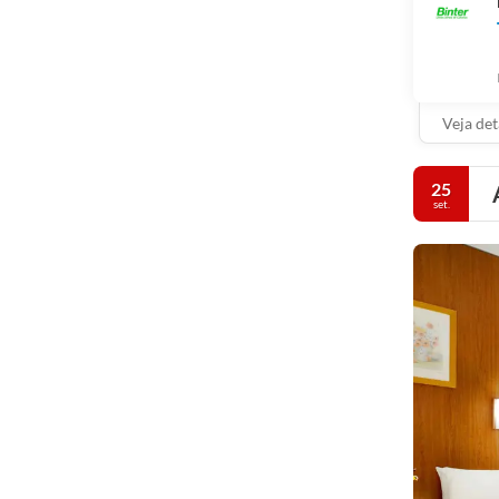
Veja det
25
set.