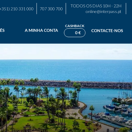
TODOS OS DIAS 10H - 22H
+351) 210 331 000
707 300 700
online@interpass.pt
CASHBACK
ÊS
A MINHA CONTA
CONTACTE-NOS
0 €