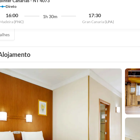
Binter Canarias - NT 4073
Direto
16:00
17:30
1h 30m
Madeira
(FNC)
Gran Canaria
(LPA)
alhes
Alojamento