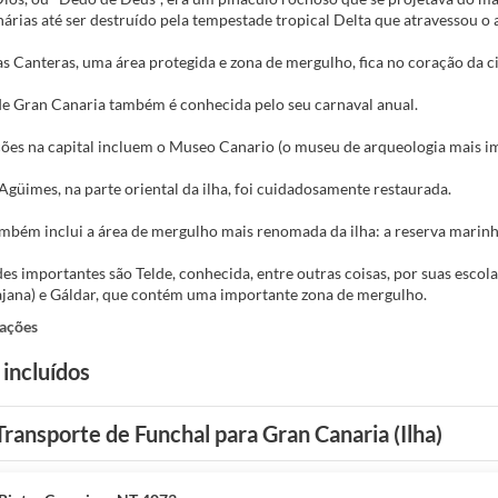
nárias até ser destruído pela tempestade tropical Delta que atravessou 
as Canteras, uma área protegida e zona de mergulho, fica no coração da c
de Gran Canaria também é conhecida pelo seu carnaval anual.
ões na capital incluem o Museo Canario (o museu de arqueologia mais impo
Agüimes, na parte oriental da ilha, foi cuidadosamente restaurada.
ambém inclui a área de mergulho mais renomada da ilha: a reserva marinh
es importantes são Telde, conhecida, entre outras coisas, por suas escola
ajana) e Gáldar, que contém uma importante zona de mergulho.
ações
 incluídos
Transporte de Funchal para Gran Canaria (Ilha)