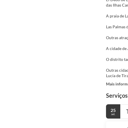
das Ilhas Ca
A praia de L
Las Palmas 
Outras atraç
A cidade de 
O distrito t
Outras cidad
Lucía de Tir
Mais inform
Serviços
25
set.