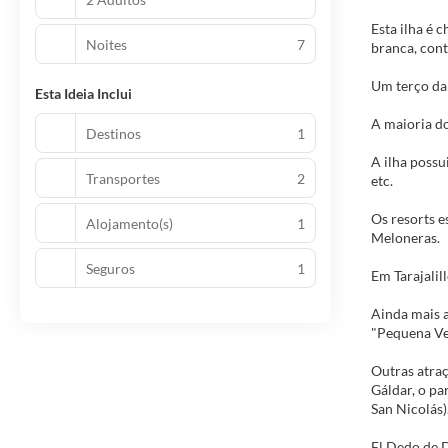
Esta ilha é 
Noites
7
branca, cont
Um terço da
Esta Ideia Inclui
A maioria do
Destinos
1
A ilha possu
Transportes
2
etc.
Os resorts e
Alojamento(s)
1
Meloneras.
Seguros
1
Em Tarajalil
Ainda mais 
"Pequena Ve
Outras atra
Gáldar, o pa
San Nicolás)
El Dedo de D