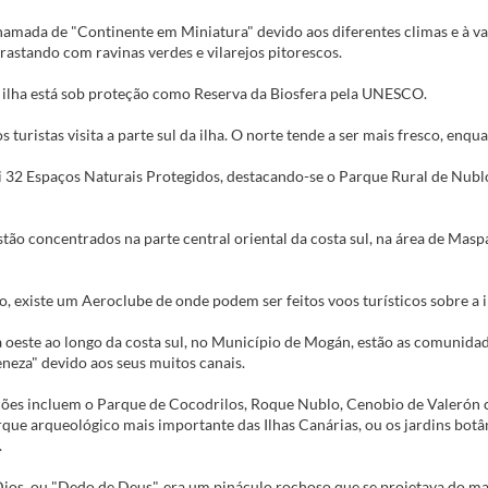
chamada de "Continente em Miniatura" devido aos diferentes climas e à v
rastando com ravinas verdes e vilarejos pitorescos.
 ilha está sob proteção como Reserva da Biosfera pela UNESCO.
s turistas visita a parte sul da ilha. O norte tende a ser mais fresco, enqu
i 32 Espaços Naturais Protegidos, destacando-se o Parque Rural de Nublo
stão concentrados na parte central oriental da costa sul, na área de Maspa
lo, existe um Aeroclube de onde podem ser feitos voos turísticos sobre a i
a oeste ao longo da costa sul, no Município de Mogán, estão as comunid
neza" devido aos seus muitos canais.
ções incluem o Parque de Cocodrilos, Roque Nublo, Cenobio de Valerón
rque arqueológico mais importante das Ilhas Canárias, ou os jardins botâ
.
ios, ou "Dedo de Deus", era um pináculo rochoso que se projetava do mar