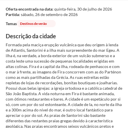
Oferta encontrada na data:
quinta-feira, 30 de julho de 2026
Partida:
sábado, 26 de setembro de 2026
Temas
Destinos de verão
Descrição da cidade
Formada pela maciça erupção vulcânica que deu origem à lenda
de Atlantis, Santorini é a ilha mais surpreendente do mar Egeu. A
ilha é, na verdade, a borda exterior de um vulcão submerso e a
costa leste uma sucessão de pequenas localidades erigidas em
altas colinas. Fira é a capital da ilha, rodeada de penhascos e com
o mar à frente, as imagens de Fira concorrem com as do Parténon
como as mais partilhadas da Grécia. As ruas estreitas estão
repletas de lojas de recordações, bonitas boutiques e joalharias.
Possui duas belas igrejas: a igreja ortodoxa e a católica catedral de
São João Baptista. A vida noturna em Fira é bastante animada,
com ótimos restaurantes e bares. A cidade é um espetáculo por si
só, com um por do sol estonteante. A cidade de Ia, no norte da ilha
e a 300m acima do nível do mar, é outro local fantástico para
apreciar o por do sol. As praias de Santorini são bastante
diferentes das restantes praias gregas devido à característica
geológica. Nas praias encontramos seixos vulcânicos pretos e