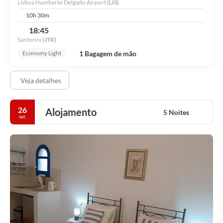
Lisboa Humberto Delgado Airport
(LIS)
10h 30m
18:45
Santorini
(JTR)
1 Bagagem de mão
Economy Light
Veja detalhes
26
Alojamento
5 Noites
set.