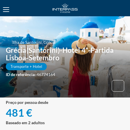
Ilha de Santorini, Grécia
Grécia(Santorini)-Hotel 4*-Partida
Lisboa-Setembro
Transporte + Hotel
ID de referência:
46774164
preço por pessoa desde
481 €
Baseado em 2 adultos