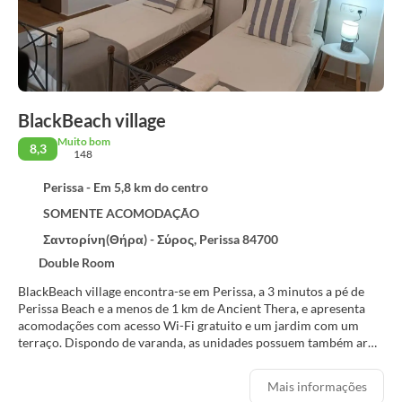
BlackBeach village
Muito bom
8,3
148
Perissa - Em 5,8 km do centro
SOMENTE ACOMODAÇÃO
Σαντορίνη(Θήρα) - Σύρος, Perissa 84700
Double Room
BlackBeach village encontra-se em Perissa, a 3 minutos a pé de
Perissa Beach e a menos de 1 km de Ancient Thera, e apresenta
acomodações com acesso Wi-Fi gratuito e um jardim com um
terraço. Dispondo de varanda, as unidades possuem também ar
condicionado, uma televisão de ecrã plano e uma casa de banho
privativa com chuveiro e um secador de cabelo. Um frigorífico
Mais informações
também está disponível, assim como uma máquina de café e uma