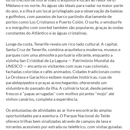
Médano e no norte. As águas são ideais para nadar na maior parte
do ano, e a ilha é um local privilegiado para observação de baleias
e golfinhos, com passeios de barco partindo diariamente de
portos como Los Cristianos e Puerto Colón. O surfe, o windsurfe
e o mergulho com snorkel também são populares, graças às ondas
constantes do Atlântico e às águas cristalinas.
Longe da costa, Tenerife revela um rico lado cultural. A capital,
Santa Cruz de Tenerife, combina arquitetura moderna, museus e
parques com uma atmosfera portuária vibrante, enquanto a
vizinha San Cristóbal de La Laguna — Patrimônio Mundial da
UNESCO — encanta os visitantes com suas ruas coloniais,
fachadas coloridas e cafés animados. Cidades tradicionais como
La Orotava e Garachico exibem mansões históricas, ruas de
paralelepípedos e praças aconchegantes, oferecendo um
vislumbre do passado da ilha. A culinária local, desde peixes
frescos e "papas arrugadas" com molhos picantes "mojo" até
vinhos canários, completa a experiência.
Os entusiastas de atividades ao ar livre encontrarão amplas
oportunidades para aventura. O Parque Nacional do Teide
oferece trilhas bem sinalizadas através de campos de lava e
mirantes acessíveis por estrada ou teleférico, com visitas guiadas