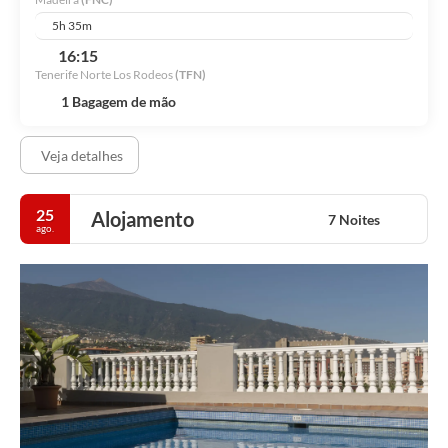
5h 35m
16:15
Tenerife Norte Los Rodeos
(TFN)
1 Bagagem de mão
Veja detalhes
25
Alojamento
7 Noites
ago.