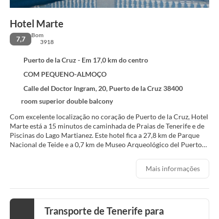
Hotel Marte
Bom
7,7
3918
Puerto de la Cruz - Em 17,0 km do centro
COM PEQUENO-ALMOÇO
Calle del Doctor Ingram, 20, Puerto de la Cruz 38400
room superior double balcony
Com excelente localização no coração de Puerto de la Cruz, Hotel
Marte está a 15 minutos de caminhada de Praias de Tenerife e de
Piscinas do Lago Martianez. Este hotel fica a 27,8 km de Parque
Nacional de Teide e a 0,7 km de Museo Arqueológico del Puerto
de La Cruz.
Mais informações
Não perca as atividades de recreação, como uma piscina externa e
uma academia. Este hotel oferece comodidades como Wi-Fi de
cortesia, serviços de concierge e sala de estar comum.
Transporte de Tenerife para
Sinta-se em casa em um de nossos 95 quartos. A propriedade
oferece Wi-Fi de cortesia para navegar na web. Banheiros