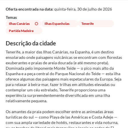
Oferta encontrada na data:
quinta-feira, 30 de julho de 2026
Temas
Ilhas Canárias
Ilhas Espanholas
Tenerife
Partida Madeira
Descrição da cidade
Tenerife, a maior das Ilhas Canárias, na Espanha, é um destino
ensolarado onde paisagens vulcânicas se encontram com florestas
exuberantes e praias de areia dourada (e até mesmo preta).
Dominada pelo imponente Monte Teide — o pico mais alto da
Espanha e a peça central do Parque Nacional do Teide — esta ilha
oferece algumas das paisagens mais espetaculares da Europa. Seja
para relaxar à beira-mar, fazer trilhas em altitudes elevadas ou
contemplar um céu estrelado, Tenerife proporciona uma
experiência surpreendentemente diversificada em uma ilha
relativamente pequena.
Os amantes da praia podem escolher entre as animadas áreas
turísticas do sul — como Playa de las Américas e Costa Adeje —
com sua ampla variedade de hotéis, restaurantes e vida noturna,
ou os trechos de litoral mais tranquilos e locais ao redor de El